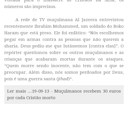
voltada para o massacre de Cristãos na Síria, os
números são imprecisos.
A rede de TV muçulmana Al Jazeera entrevistou
recentemente Ibrahim Mohammed, um soldado do Boko
Haram que está preso. Ele foi enfático: “Nós escolhemos
pegar em armas contra as pessoas que não querem a
sharia. Deus pediu-me que lutássemos [contra elas]”. O
repórter questionou sobre os outros muçulmanos e as
crianças que acabaram mortas durante os ataques.
“Quem morre sendo inocente, não tem com o que se
preocupar. Além disso, nós somos perdoados por Deus,
pois é uma guerra santa (
jihad
)“.
Ler mais …19-09-13 - Muçulmanos recebem 30 euros
por cada Cristão morto
MAIS ARTIGOS …