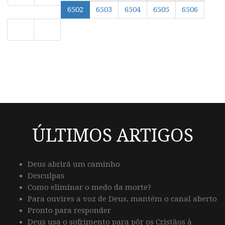
6502
6503
6504
6505
6506
ÚLTIMOS ARTIGOS
Deus abrirá um caminho
Desculpas
Como eliminar o medo da morte?
Para ouvires a voz de Deus, mantém o canal aberto
Pronto para responder
Deus usa o sofrimento para pôr os Cristãos à