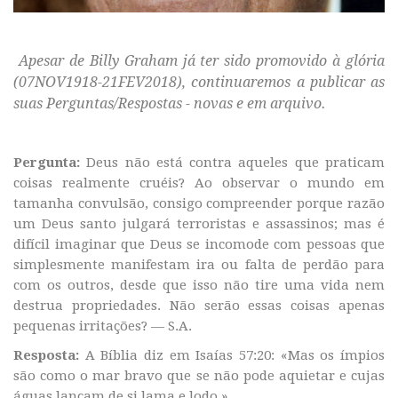
Apesar de Billy Graham já ter sido promovido à glória
(07NOV1918-21FEV2018), continuaremos a publicar as
suas Perguntas/Respostas - novas e em arquivo.
Pergunta
:
Deus não está contra aqueles que praticam
coisas realmente cruéis? Ao observar o mundo em
tamanha convulsão, consigo compreender porque razão
um Deus santo julgará terroristas e assassinos; mas é
difícil imaginar que Deus se incomode com pessoas que
simplesmente manifestam ira ou falta de perdão para
com os outros, desde que isso não tire uma vida nem
destrua propriedades. Não serão essas coisas apenas
pequenas irritações? — S.A.
Resposta:
A Bíblia diz em Isaías 57:20: «Mas os ímpios
são como o mar bravo que se não pode aquietar e cujas
águas lançam de si lama e lodo.»