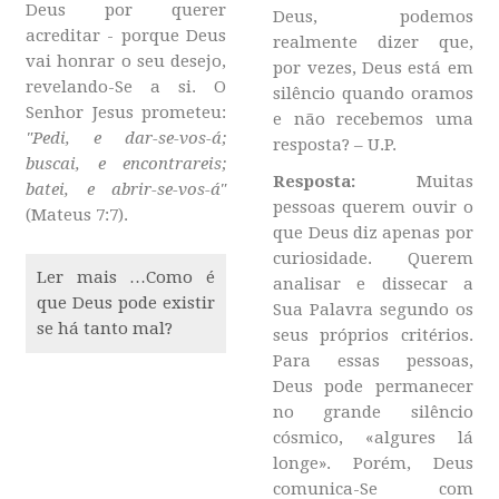
Deus por querer
Deus, podemos
acreditar - porque Deus
realmente dizer que,
vai honrar o seu desejo,
por vezes, Deus está em
revelando-Se a si. O
silêncio quando oramos
Senhor Jesus prometeu:
e não recebemos uma
"Pedi, e dar-se-vos-á;
resposta? – U.P.
buscai, e encontrareis;
Resposta:
Muitas
batei, e abrir-se-vos-á"
pessoas querem ouvir o
(Mateus 7:7).
que Deus diz apenas por
curiosidade. Querem
Ler mais …Como é
analisar e dissecar a
que Deus pode existir
Sua Palavra segundo os
se há tanto mal?
seus próprios critérios.
Para essas pessoas,
Deus pode permanecer
no grande silêncio
cósmico, «algures lá
longe». Porém, Deus
comunica-Se com