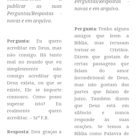
Perguntas/Respostas -
publicar as suas
novas e em arquivo.
Perguntas/Respostas -
novas e em arquivo.
Pergunta
:
Tenho alguns
amigos que leem a
Pergunta:
Eu quero
Bíblia, mas recusam
acreditar em Deus, mas
tornar-se Cristãos.
não consigo. Há tanto
Dizem que gostam de
mal no mundo que eu
certas passagens que
simplesmente não
falam do amor
consigo acreditar que
incondicional de Deus,
Deus exista, ou que se
mas não gostam das
existe, Ele se importe
partes que falam de
connosco. Como posso
juízo. Também dizem
superar isto? Eu
que Deus está em
realmente quero
silêncio e nunca
acreditar. – Srª F.B.
responde às suas
orações. Se temos a
Resposta:
Dou graças a
Bíblia como Palavra de