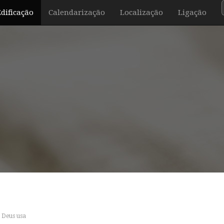
Edificação
Calendarização
Localização
Ligação
 Deus usa