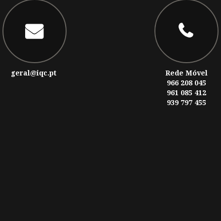
geral@iqc.pt
Rede Móvel
966 208 045
961 085 412
939 797 455