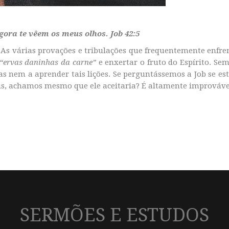
ra te vêem os meus olhos. Job 42:5
? As várias provações e tribulações que frequentemente enf
“ervas daninhas da carne”
e enxertar o fruto do Espírito. Sem
as nem a aprender tais lições. Se perguntássemos a Job se est
s, achamos mesmo que ele aceitaria? É altamente improváve
SERMÕES E ESTUDOS