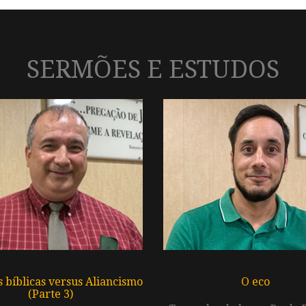
SERMÕES E ESTUDOS
s bíblicas versus Aliancismo
O eco
(Parte 3)